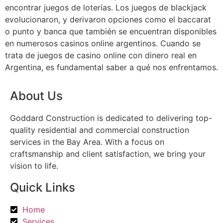
encontrar juegos de loterías. Los juegos de blackjack
evolucionaron, y derivaron opciones como el baccarat
o punto y banca que también se encuentran disponibles
en numerosos casinos online argentinos. Cuando se
trata de juegos de casino online con dinero real en
Argentina, es fundamental saber a qué nos enfrentamos.
About Us
Goddard Construction is dedicated to delivering top-
quality residential and commercial construction
services in the Bay Area. With a focus on
craftsmanship and client satisfaction, we bring your
vision to life.
Quick Links
Home
Services