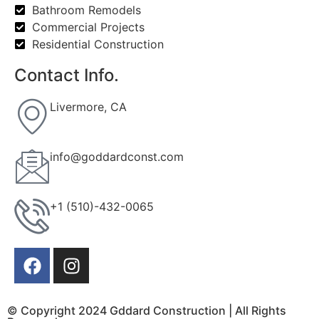
Bathroom Remodels
Commercial Projects
Residential Construction
Contact Info.
Livermore, CA
info@goddardconst.com
+1 (510)-432-0065
© Copyright 2024 Gddard Construction | All Rights