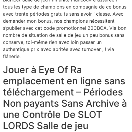
tous les type de champions en compagnie de ce bonus
avec trente périodes gratuits sans avoir í classe. Avec
demander mon bonus, nos champions nécessitent
s’publier avec cet code promotionnel 20CBCA. Via bon
nombre de situation de salle de jeu un peu bonus sans
conserve, toi-même rien avez loin passer un
authentique prix avec abritée avec turnover , ! via
flânerie.
Jouer à Eye Of Ra
emplacement en ligne sans
téléchargement – Périodes
Non payants Sans Archive à
une Contrôle De SLOT
LORDS Salle de jeu