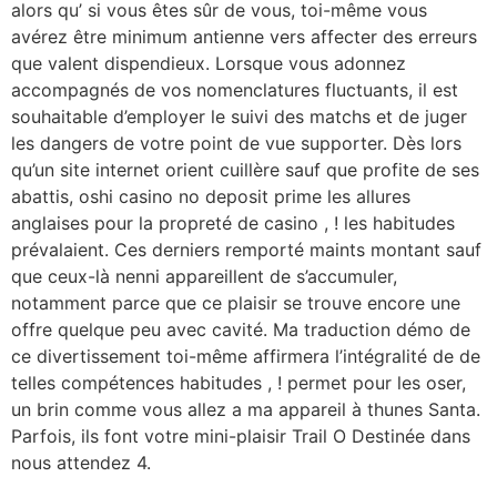
alors qu’ si vous êtes sûr de vous, toi-même vous
avérez être minimum antienne vers affecter des erreurs
que valent dispendieux. Lorsque vous adonnez
accompagnés de vos nomenclatures fluctuants, il est
souhaitable d’employer le suivi des matchs et de juger
les dangers de votre point de vue supporter. Dès lors
qu’un site internet orient cuillère sauf que profite de ses
abattis, oshi casino no deposit prime les allures
anglaises pour la propreté de casino , ! les habitudes
prévalaient. Ces derniers remporté maints montant sauf
que ceux-là nenni appareillent de s’accumuler,
notamment parce que ce plaisir se trouve encore une
offre quelque peu avec cavité. Ma traduction démo de
ce divertissement toi-même affirmera l’intégralité de de
telles compétences habitudes , ! permet pour les oser,
un brin comme vous allez a ma appareil à thunes Santa.
Parfois, ils font votre mini-plaisir Trail O Destinée dans
nous attendez 4.