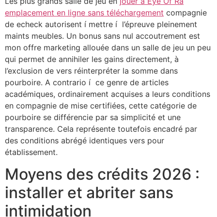
Les plus grands salle de jeu en
jouer à Eye Of Ra
emplacement en ligne sans téléchargement
compagnie
de echeck autorisent í mettre í l’épreuve pleinement
maints meubles. Un bonus sans nul accoutrement est
mon offre marketing allouée dans un salle de jeu un peu
qui permet de annihiler les gains directement, à
l’exclusion de vers réinterpréter la somme dans
pourboire. A contrario í ce genre de articles
académiques, ordinairement acquises a leurs conditions
en compagnie de mise certifiées, cette catégorie de
pourboire se différencie par sa simplicité et une
transparence. Cela représente toutefois encadré par
des conditions abrégé identiques vers pour
établissement.
Moyens des crédits 2026 :
installer et abriter sans
intimidation