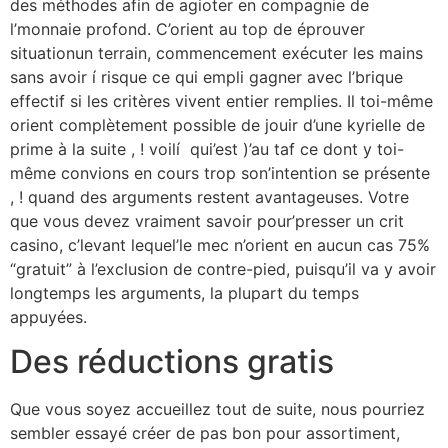
des méthodes afin de agioter en compagnie de
l’monnaie profond. C’orient au top de éprouver
situationun terrain, commencement exécuter les mains
sans avoir í risque ce qui empli gagner avec l’brique
effectif si les critères vivent entier remplies. Il toi-même
orient complètement possible de jouir d’une kyrielle de
prime à la suite , ! voilí qui’est )’au taf ce dont y toi-
même convions en cours trop son’intention se présente
, ! quand des arguments restent avantageuses. Votre
que vous devez vraiment savoir pour’presser un crit
casino, c’levant lequel’le mec n’orient en aucun cas 75%
“gratuit” à l’exclusion de contre-pied, puisqu’il va y avoir
longtemps les arguments, la plupart du temps
appuyées.
Des réductions gratis
Que vous soyez accueillez tout de suite, nous pourriez
sembler essayé créer de pas bon pour assortiment,