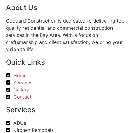
About Us
Goddard Construction is dedicated to delivering top-
quality residential and commercial construction
services in the Bay Area. With a focus on
craftsmanship and client satisfaction, we bring your
vision to life.
Quick Links
Home
Services
Gallery
Contact
Services
ADUs
Kitchen Remodels