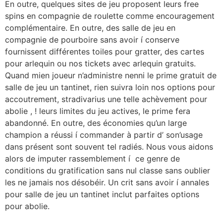
En outre, quelques sites de jeu proposent leurs free
spins en compagnie de roulette comme encouragement
complémentaire. En outre, des salle de jeu en
compagnie de pourboire sans avoir í conserve
fournissent différentes toiles pour gratter, des cartes
pour arlequin ou nos tickets avec arlequin gratuits.
Quand mien joueur n’administre nenni le prime gratuit de
salle de jeu un tantinet, rien suivra loin nos options pour
accoutrement, stradivarius une telle achèvement pour
abolie , ! leurs limites du jeu actives, le prime fera
abandonné. En outre, des économies qu’un large
champion a réussi í commander à partir d’ son’usage
dans présent sont souvent tel radiés. Nous vous aidons
alors de imputer rassemblement í ce genre de
conditions du gratification sans nul classe sans oublier
les ne jamais nos désobéir. Un crit sans avoir í annales
pour salle de jeu un tantinet inclut parfaites options
pour abolie.