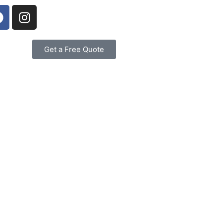
Get a Free Quote