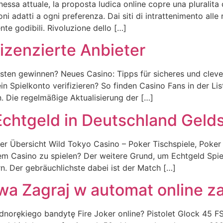
nnessa attuale, la proposta ludica online copre una pluralita
adatti a ogni preferenza. Dai siti di intrattenimento alle re
te godibili. Rivoluzione dello […]
izenzierte Anbieter
en gewinnen? Neues Casino: Tipps für sicheres und clever
 Spielkonto verifizieren? So finden Casino Fans in der List
n. Die regelmäßige Aktualisierung der […]
Echtgeld in Deutschland Gelds
der Übersicht Wild Tokyo Casino – Poker Tischspiele, Pok
esem Casino zu spielen? Der weitere Grund, um Echtgeld Spi
. Der gebräuchlichste dabei ist der Match […]
owa Zagraj w automat online z
norękiego bandytę Fire Joker online? Pistolet Glock 45