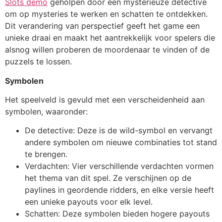
Slots demo
geholpen door een mysterieuze detective
om op mysteries te werken en schatten te ontdekken.
Dit verandering van perspectief geeft het game een
unieke draai en maakt het aantrekkelijk voor spelers die
alsnog willen proberen de moordenaar te vinden of de
puzzels te lossen.
Symbolen
Het speelveld is gevuld met een verscheidenheid aan
symbolen, waaronder:
De detective: Deze is de wild-symbol en vervangt
andere symbolen om nieuwe combinaties tot stand
te brengen.
Verdachten: Vier verschillende verdachten vormen
het thema van dit spel. Ze verschijnen op de
paylines in geordende ridders, en elke versie heeft
een unieke payouts voor elk level.
Schatten: Deze symbolen bieden hogere payouts