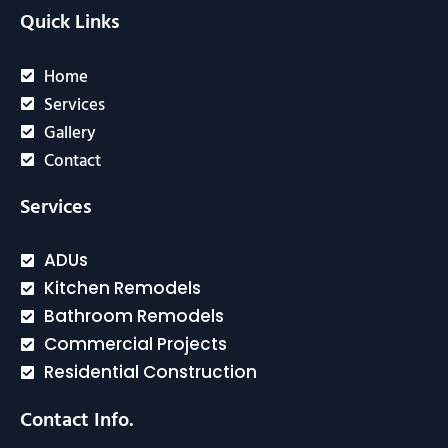
Quick Links
Home
Services
Gallery
Contact
Services
ADUs
Kitchen Remodels
Bathroom Remodels
Commercial Projects
Residential Construction
Contact Info.