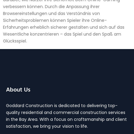
verbessern können. Durch die Anpassung ihrer
Browsereinstellungen und das Verständnis von
Sicherheitsproblemen können Spieler ihre Online-
Erfahrungen erheblich sicherer gestalten und sich auf das
Wesentliche konzentrieren – das Spiel und den Spaß am
Glücksspiel.
About Us
Goddard Construction is dedicated to delivering top-
quality residential and commercial construction services
in the Bay Area. With a focus on craftsmanship and client
satisfaction, we bring your vision to life.