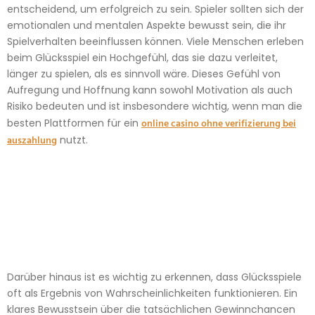
entscheidend, um erfolgreich zu sein. Spieler sollten sich der
emotionalen und mentalen Aspekte bewusst sein, die ihr
Spielverhalten beeinflussen können. Viele Menschen erleben
beim Glücksspiel ein Hochgefühl, das sie dazu verleitet,
länger zu spielen, als es sinnvoll wäre. Dieses Gefühl von
Aufregung und Hoffnung kann sowohl Motivation als auch
Risiko bedeuten und ist insbesondere wichtig, wenn man die
online casino ohne verifizierung bei
besten Plattformen für ein
auszahlung
nutzt.
Darüber hinaus ist es wichtig zu erkennen, dass Glücksspiele
oft als Ergebnis von Wahrscheinlichkeiten funktionieren. Ein
klares Bewusstsein über die tatsächlichen Gewinnchancen