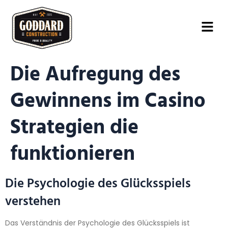
Die Aufregung des
Gewinnens im Casino
Strategien die
funktionieren
Die Psychologie des Glücksspiels
verstehen
Das Verständnis der Psychologie des Glücksspiels ist