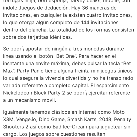
tortugas ninja, bob esponja, harvey beaks, mobile, con
índole Juegos de deducción. Hay 36 maneras de
invitaciones, en cualquier la existen cuatro invitaciones,
lo que otorga algún completo de 144 invitaciones
dentro del plancha. La totalidad de los formas consisten
sobre dos tarjetitas idénticas.
Se podrí¡ apostar de ningún a tres monedas durante
línea usando el botón “Bet One”. Para hacer en el
insntante una envite máxima, debes pulsar la tecla “Bet
Max”. Party Panic tiene alguna treinta minijuegos únicos,
lo cual asegura la vivencia divertida y no ha transpirado
variada referente a completo capital. El esparcimiento
Nickelodeon Block Party 2 se podrí¡ ejercitar referente
a un mecanismo movil.
Igualmente tenemos clásicos en internet como Moto
X3M, Venge.io, Dino Game, Smash Karts, 2048, Penalty
Shooters 2 así­ como Bad Ice-Cream para juguetear sin
cargo. Los juegos sobre cuestiones resultan