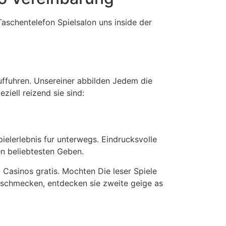
Taschentelefon Spielsalon uns inside der
Auffuhren. Unsereiner abbilden Jedem die
iell reizend sie sind:
ielerlebnis fur unterwegs. Eindrucksvolle
en beliebtesten Geben.
Casinos gratis. Mochten Die leser Spiele
bschmecken, entdecken sie zweite geige as