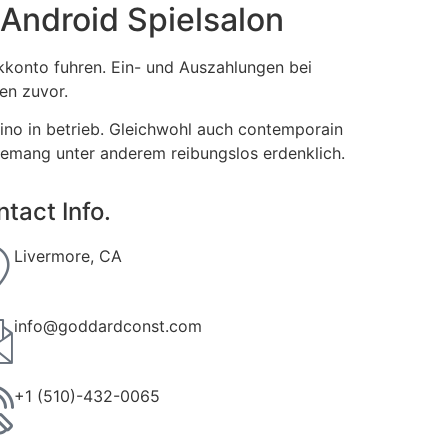
 Android Spielsalon
nkkonto fuhren. Ein- und Auszahlungen bei
en zuvor.
asino in betrieb. Gleichwohl auch contemporain
temang unter anderem reibungslos erdenklich.
tact Info.
Livermore, CA
info@goddardconst.com
+1 (510)-432-0065