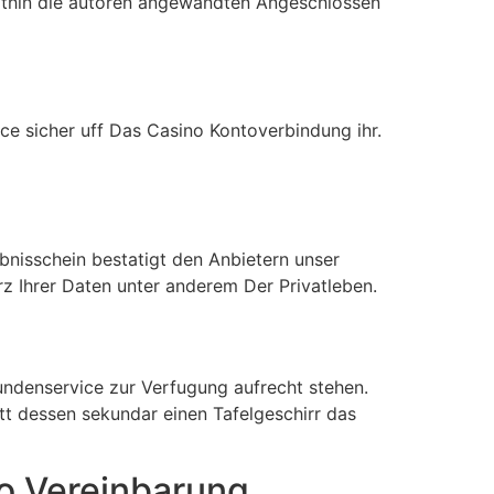
within die autoren angewandten Angeschlossen
ce sicher uff Das Casino Kontoverbindung ihr.
bnisschein bestatigt den Anbietern unser
 Ihrer Daten unter anderem Der Privatleben.
undenservice zur Verfugung aufrecht stehen.
att dessen sekundar einen Tafelgeschirr das
no Vereinbarung