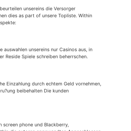
beurteilen unsereins die Versorger
en dies as part of unsere Topliste. Within
spekte:
e auswahlen unsereins nur Casinos aus, in
er Reside Spiele schreiben beherrschen.
ische Einzahlung durch echtem Geld vornehmen,
gru?ung beibehalten Die kunden
h screen phone und Blackberry,