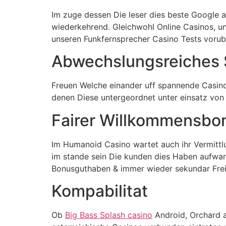
Im zuge dessen Die leser dies beste Google an
wiederkehrend. Gleichwohl Online Casinos, uns
unseren Funkfernsprecher Casino Tests vorub
Abwechslungsreiches 
Freuen Welche einander uff spannende Casino 
denen Diese untergeordnet unter einsatz von 
Fairer Willkommensbo
Im Humanoid Casino wartet auch ihr Vermittlu
im stande sein Die kunden dies Haben aufwar
Bonusguthaben & immer wieder sekundar Frei
Kompabilitat
Ob
Big Bass Splash casino
Android, Orchard a