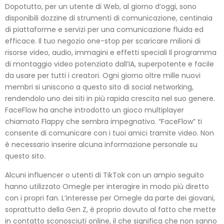
Dopotutto, per un utente di Web, al giorno d’oggi, sono
disponibili dozzine di strumenti di comunicazione, centinaia
di piattaforme e servizi per una comunicazione fluida ed
efficace. Il tuo negozio one-stop per scaricare milioni di
risorse video, audio, immagini e effetti speciali Il programma
di montaggio video potenziato dall’IA, superpotente e facile
da usare per tutti i creatori. Ogni giorno oltre mille nuovi
membri si uniscono a questo sito di social networking,
rendendolo uno dei siti in più rapida crescita nel suo genere.
FaceFlow ha anche introdotto un gioco multiplayer
chiamato Flappy che sembra impegnativo. “FaceFlow” ti
consente di comunicare con i tuoi amici tramite video. Non
è necessario inserire alcuna informazione personale su
questo sito.
Alcuni influencer o utenti di TikTok con un ampio seguito
hanno utilizzato Omegle per interagire in modo più diretto
con i propri fan. L’interesse per Omegle da parte dei giovani,
soprattutto della Gen Z, è proprio dovuto al fatto che mette
in contatto sconosciuti online, il che significa che non sanno