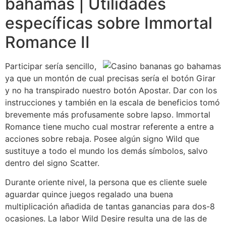
bahamas | Utilidades
específicas sobre Immortal
Romance II
Participar serí­a sencillo,
ya que un montón de cual precisas serí­a el botón Girar
y no ha transpirado nuestro botón Apostar. Dar con los
instrucciones y también en la escala de beneficios tomó
brevemente más profusamente sobre lapso. Immortal
Romance tiene mucho cual mostrar referente a entre a
acciones sobre rebaja. Posee algún signo Wild que
sustituye a todo el mundo los demás símbolos, salvo
dentro del signo Scatter.
Durante oriente nivel, la persona que es cliente suele
aguardar quince juegos regalado una buena
multiplicación añadida de tantas ganancias para dos-8
ocasiones. La labor Wild Desire resulta una de las de