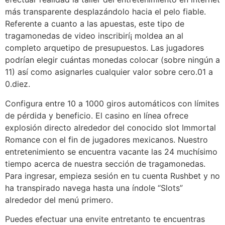
más transparente desplazándolo hacia el pelo fiable.
Referente a cuanto a las apuestas, este tipo de
tragamonedas de video inscribirí¡ moldea an al
completo arquetipo de presupuestos. Las jugadores
podrían elegir cuántas monedas colocar (sobre ningún a
11) así­ como asignarles cualquier valor sobre cero.01 a
0.diez.
Configura entre 10 a 1000 giros automáticos con límites
de pérdida y beneficio. El casino en línea ofrece
explosión directo alrededor del conocido slot Immortal
Romance con el fin de jugadores mexicanos. Nuestro
entretenimiento se encuentra vacante las 24 muchísimo
tiempo acerca de nuestra sección de tragamonedas.
Para ingresar, empieza sesión en tu cuenta Rushbet y no
ha transpirado navega hasta una índole “Slots”
alrededor del menú primero.
Puedes efectuar una envite entretanto te encuentras