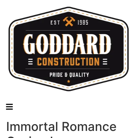
Immortal Romance