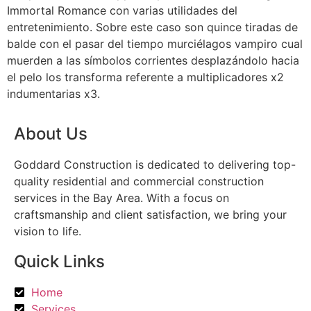
Immortal Romance con varias utilidades del
entretenimiento. Sobre este caso son quince tiradas de
balde con el pasar del tiempo murciélagos vampiro cual
muerden a las símbolos corrientes desplazándolo hacia
el pelo los transforma referente a multiplicadores x2
indumentarias x3.
About Us
Goddard Construction is dedicated to delivering top-
quality residential and commercial construction
services in the Bay Area. With a focus on
craftsmanship and client satisfaction, we bring your
vision to life.
Quick Links
Home
Services