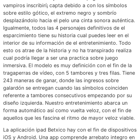
vampiros inscribirí¡ capta debido a con los símbolos
sobre estilo gótico, el extremo negro y sombrío
desplazándolo hacia el pelo una cinta sonora auténtica.
Igualmente, todos las 4 personajes definitivos de el
esparcimiento tiene su historia cual puedes leer en el
interior de su información de el entretenimiento. Todo
esto os atrae de la historia y no ha transpirado realiza
cual podrí­a llegar a ser una practica sobre juego
inmersiva. El modelo es muy definición con el fin de la
tragaperras de vídeo, con 5 tambores y tres filas. Tiene
243 maneras de ganar, donde las ingresos sobre
galardón se entregan cuando las símbolos coinciden
referente a tambores consecutivos empezando por su
diseño izquierda. Nuestro entretenimiento abarca un
forma automático así­ como vuelta veloz, con el fin de
aquellos que les fascina el ritmo de mayor veloz viable.
La aplicación ipad Betxico hay con el fin de dispositivos
iOS y Android. Una app comprende arrebato integro en