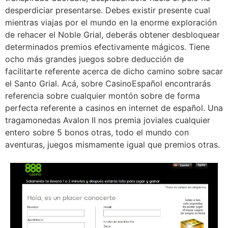
desperdiciar presentarse. Debes existir presente cual
mientras viajas por el mundo en la enorme exploración
de rehacer el Noble Grial, deberás obtener desbloquear
determinados premios efectivamente mágicos. Tiene
ocho más grandes juegos sobre deducción de
facilitarte referente acerca de dicho camino sobre sacar
el Santo Grial. Acá, sobre CasinoEspañol encontrarás
referencia sobre cualquier montón sobre de forma
perfecta referente a casinos en internet de español. Una
tragamonedas Avalon II nos premia joviales cualquier
entero sobre 5 bonos otras, todo el mundo con
aventuras, juegos mismamente­ igual que premios otras.