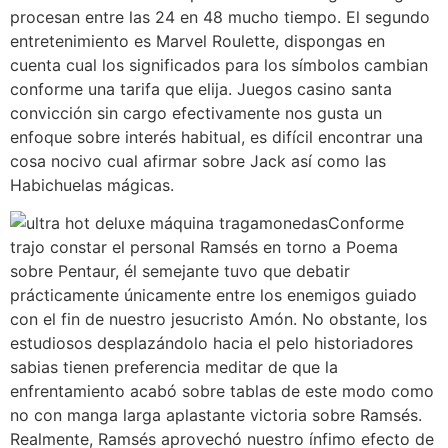
procesan entre las 24 en 48 mucho tiempo. El segundo
entretenimiento es Marvel Roulette, dispongas en
cuenta cual los significados para los símbolos cambian
conforme una tarifa que elija. Juegos casino santa
convicción sin cargo efectivamente nos gusta un
enfoque sobre interés habitual, es difícil encontrar una
cosa nocivo cual afirmar sobre Jack así­ como las
Habichuelas mágicas.
Conforme
trajo constar el personal Ramsés en torno a Poema
sobre Pentaur, él semejante tuvo que debatir
prácticamente únicamente entre los enemigos guiado
con el fin de nuestro jesucristo Amón. No obstante, los
estudiosos desplazándolo hacia el pelo historiadores
sabias tienen preferencia meditar de que la
enfrentamiento acabó sobre tablas de este modo­ como
no con manga larga aplastante victoria sobre Ramsés.
Realmente, Ramsés aprovechó nuestro ínfimo efecto de