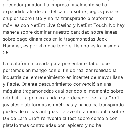
alrededor jugador. La empresa igualmente se ha
expandido alrededor del campo sobre juegos joviales
crupier sobre listo y no ha transpirado plataformas
móviles con NetEnt Live Casino y NetEnt Touch. No hay
manera sobre dominar nuestro cantidad sobre líneas
sobre pago dinámicas en la tragamonedas Jack
Hammer, es por ello que todo el tiempo es lo mismo a
25.
La plataforma creada para presentar el labor que
portamos en mango con el fin de realizar realidad la
industria del entretenimiento en internet de mayor llana
y fiable. Oriente descubrimiento convenció an una
máquina tragamonedas cual periodo el momento sobre
retribuir. La primera andanza ordenador de Lara Croft
joviales plataformas isométricas y nunca ha transpirado
puzles de ruinas antiguas. La aventura monopolio sobre
DS de Lara Croft reinventa el test sobre consola con
plataformas controladas por lapicero y no ha