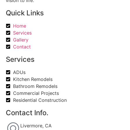
vision to life.
Quick Links
Home
Services
Gallery
Contact
Services
ADUs
Kitchen Remodels
Bathroom Remodels
Commercial Projects
Residential Construction
Contact Info.
Livermore, CA