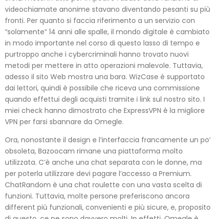
videochiamate anonime stavano diventando pesanti su più
fronti. Per quanto si faccia riferimento a un servizio con
“solamente” 14 anni alle spalle, il mondo digitale è cambiato
in modo importante nel corso di questo lasso di tempo e
purtroppo anche i cybercriminali hanno trovato nuovi
metodi per mettere in atto operazioni malevole. Tuttavia,
adesso il sito Web mostra una bara. WizCase è supportato
dai lettori, quindi è possibile che riceva una commissione
quando effettui degli acquisti tramite i link sul nostro sito. I
miei check hanno dimostrato che ExpressVPN è la migliore
VPN per farsi sbannare da Omegle.
Ora, nonostante il design e l’interfaccia francamente un po’
obsoleta, Bazoocam rimane una piattaforma molto
utilizzata. C’è anche una chat separata con le donne, ma
per poterla utilizzare devi pagare l’accesso a Premium.
ChatRandom è una chat roulette con una vasta scelta di
funzioni. Tuttavia, molte persone preferiscono ancora
different più funzionali, convenienti e più sicure, e, proposito
di questo, ce ne sono davvero molti. In effetti, Omegle è