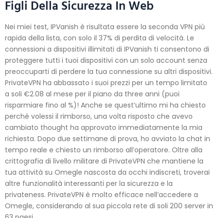
Figli Della Sicurezza In Web
Nei miei test, IPVanish è risultata essere la seconda VPN più
rapida della lista, con solo il 37% di perdita di velocità. Le
connessioni a dispositivi illimitati di IPVanish ti consentono di
proteggere tutti i tuoi dispositivi con un solo account senza
preoccuparti di perdere la tua connessione su altri dispositivi.
PrivateVPN ha abbassato i suoi prezzi per un tempo limitato
a soli €2.08 al mese per il piano da three anni (puoi
risparmiare fino al %)! Anche se quest’ultimo mi ha chiesto
perché volessi il rimborso, una volta risposto che avevo
cambiato thought ha approvato immediatamente la mia
richiesta. Dopo due settimane di prova, ho avviato la chat in
tempo reale e chiesto un rimborso all’operatore. Oltre alla
crittografia di livello militare di PrivateVPN che mantiene la
tua attività su Omegle nascosta da occhi indiscreti, troverai
altre funzionalità interessanti per la sicurezza e la
privateness. PrivateVPN è molto efficace nell’accedere a
Omegle, considerando al sua piccola rete di soli 200 server in
63 paesi.