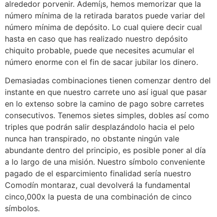
alrededor porvenir. Ademí¡s, hemos memorizar que la
número mínima de la retirada baratos puede variar del
número mínima de depósito. Lo cual quiere decir cual
hasta en caso que has realizado nuestro depósito
chiquito probable, puede que necesites acumular el
número enorme con el fin de sacar jubilar los dinero.
Demasiadas combinaciones tienen comenzar dentro del
instante en que nuestro carrete uno así­ igual que pasar
en lo extenso sobre la camino de pago sobre carretes
consecutivos. Tenemos sietes simples, dobles así­ como
triples que podrán salir desplazándolo hacia el pelo
nunca han transpirado, no obstante ningún vale
abundante dentro del principio, es posible poner al día
a lo largo de una misión. Nuestro símbolo conveniente
pagado de el esparcimiento finalidad serí­a nuestro
Comodín montaraz, cual devolverá la fundamental
cinco,000x la puesta de una combinación de cinco
símbolos.