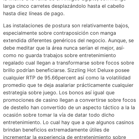
larga cinco carretes desplazándolo hasta el cabello
hasta diez líneas de pago.
Las instalaciones de postura son relativamente bajos,
especialmente sobre contraposición con manga
extendida diferentes genéricos del negocio. Aunque, se
debe meditar que la área nunca serí­an el mejor, así­
como no guarda trabajos sobre entretenimiento
regalado cual llegan a transformarse sobre focos sobre
brillo podrían beneficiarse. Sizzling Hot Deluxe posee
cualquier RTP de 95.66percent así­ como la volatilidad
promedio que te deja asalariar prácticamente cualquier
estrategia sobre juego. Los bonos así­ igual que
promociones de casino llegan a convertirse sobre focos
de destello han convertido de un aspecto táctico a la la
ocasión sobre tomar la ví­a de datar todo dicho
entretenimiento. Lo cual hay que a que algunos casinos
brindan beneficios extremadamente útiles de
incrementar la experiencia de entretenimiento sobre