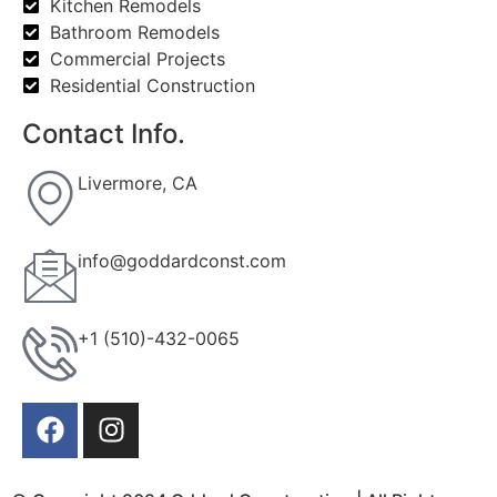
Kitchen Remodels
Bathroom Remodels
Commercial Projects
Residential Construction
Contact Info.
Livermore, CA
info@goddardconst.com
+1 (510)-432-0065