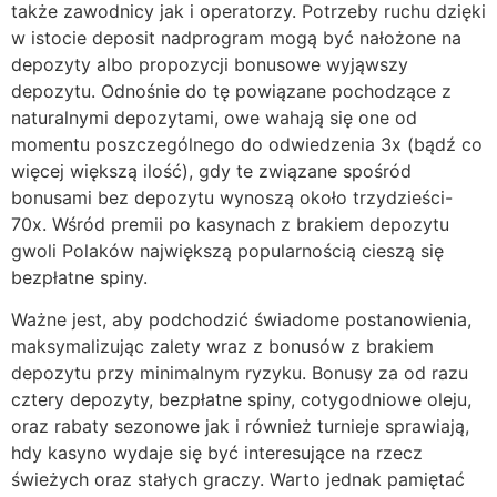
także zawodnicy jak i operatorzy. Potrzeby ruchu dzięki
w istocie deposit nadprogram mogą być nałożone na
depozyty albo propozycji bonusowe wyjąwszy
depozytu. Odnośnie do tę powiązane pochodzące z
naturalnymi depozytami, owe wahają się one od
momentu poszczególnego do odwiedzenia 3x (bądź co
więcej większą ilość), gdy te związane spośród
bonusami bez depozytu wynoszą około trzydzieści-
70x. Wśród premii po kasynach z brakiem depozytu
gwoli Polaków największą popularnością cieszą się
bezpłatne spiny.
Ważne jest, aby podchodzić świadome postanowienia,
maksymalizując zalety wraz z bonusów z brakiem
depozytu przy minimalnym ryzyku. Bonusy za od razu
cztery depozyty, bezpłatne spiny, cotygodniowe oleju,
oraz rabaty sezonowe jak i również turnieje sprawiają,
hdy kasyno wydaje się być interesujące na rzecz
świeżych oraz stałych graczy. Warto jednak pamiętać