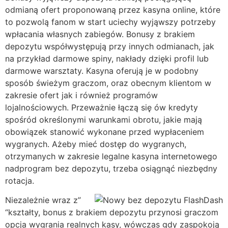
odmianą ofert proponowaną przez kasyna online, które
to pozwolą fanom w start uciechy wyjąwszy potrzeby
wpłacania własnych zabiegów. Bonusy z brakiem
depozytu współwystępują przy innych odmianach, jak
na przykład darmowe spiny, nakłady dzięki profil lub
darmowe warsztaty. Kasyna oferują je w podobny
sposób świeżym graczom, oraz obecnym klientom w
zakresie ofert jak i również programów
lojalnościowych. Przeważnie łączą się ów kredyty
spośród określonymi warunkami obrotu, jakie mają
obowiązek stanowić wykonane przed wypłaceniem
wygranych. Ażeby mieć dostęp do wygranych,
otrzymanych w zakresie legalne kasyna internetowego
nadprogram bez depozytu, trzeba osiągnąć niezbędny
rotacja.
Niezależnie wraz z”
“kształty, bonus z brakiem depozytu przynosi graczom
opcja wygrania realnych kasy, wówczas gdy zaspokoją