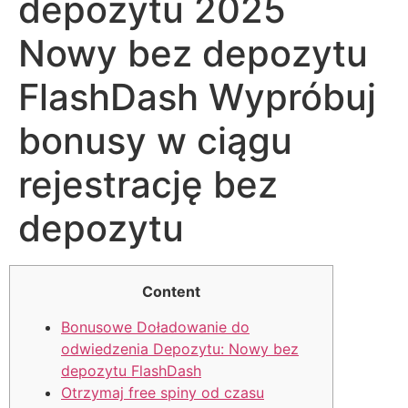
depozytu 2025
Nowy bez depozytu
FlashDash Wypróbuj
bonusy w ciągu
rejestrację bez
depozytu
Content
Bonusowe Doładowanie do
odwiedzenia Depozytu: Nowy bez
depozytu FlashDash
Otrzymaj free spiny od czasu