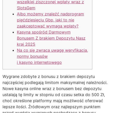
wszelkiej ziszczonej wpłaty wraz z
SlotsGem
Albo możemy znaleźć nadprogram
pięćdziesięciu Gbp, jaki to nie
zaakceptować wymaga wpłaty?
Kasyna spośród Darmowym
Bonusem Z brakiem Depozytu Nasz
kraj 2025
Na co się zwraca uwagę weryfikacja,
normy bonusów
i kasyno internetowego
Wygrane zdobyte z bonusu z brakiem depozytu
najczęściej podlegają limitom maksymalnej należności.
Nowe kasyna online wraz z bonusem bez depozytu
ustalają tę limity w stopniu od czasu setka do 500 Zł,
choć określone platformy mają możliwość oferować
lepsze ilości. Źródłowym oraz najlepszym punktem
przed wypłatą wygranych pochodzące z bonusu