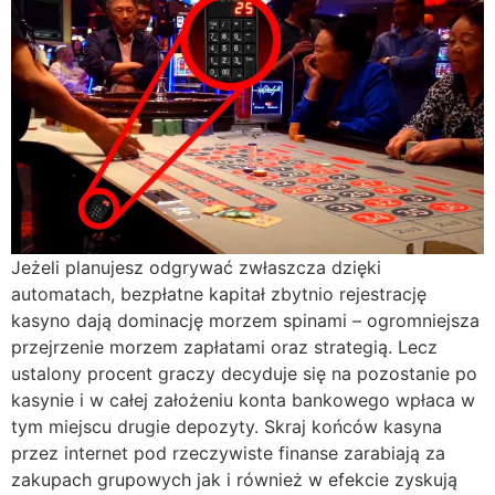
Jeżeli planujesz odgrywać zwłaszcza dzięki
automatach, bezpłatne kapitał zbytnio rejestrację
kasyno dają dominację morzem spinami – ogromniejsza
przejrzenie morzem zapłatami oraz strategią. Lecz
ustalony procent graczy decyduje się na pozostanie po
kasynie i w całej założeniu konta bankowego wpłaca w
tym miejscu drugie depozyty. Skraj końców kasyna
przez internet pod rzeczywiste finanse zarabiają za
zakupach grupowych jak i również w efekcie zyskują