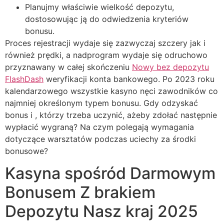
Planujmy właściwie wielkość depozytu,
dostosowując ją do odwiedzenia kryteriów
bonusu.
Proces rejestracji wydaje się zazwyczaj szczery jak i
również prędki, a nadprogram wydaje się odruchowo
przyznawany w całej skończeniu
Nowy bez depozytu
FlashDash
weryfikacji konta bankowego. Po 2023 roku
kalendarzowego wszystkie kasyno nęci zawodników co
najmniej określonym typem bonusu. Gdy odzyskać
bonus i , którzy trzeba uczynić, ażeby zdołać następnie
wypłacić wygraną? Na czym polegają wymagania
dotyczące warsztatów podczas uciechy za środki
bonusowe?
Kasyna spośród Darmowym
Bonusem Z brakiem
Depozytu Nasz kraj 2025