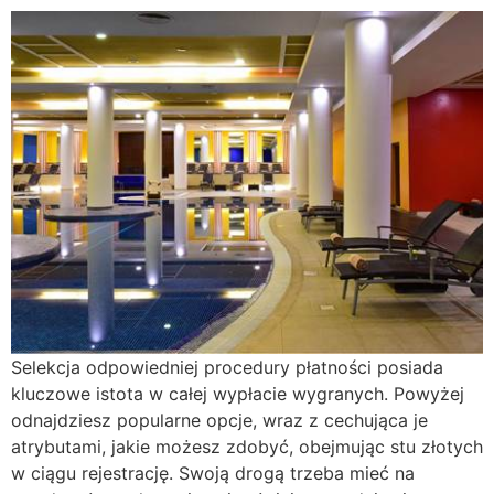
Selekcja odpowiedniej procedury płatności posiada
kluczowe istota w całej wypłacie wygranych. Powyżej
odnajdziesz popularne opcje, wraz z cechująca je
atrybutami, jakie możesz zdobyć, obejmując stu złotych
w ciągu rejestrację. Swoją drogą trzeba mieć na