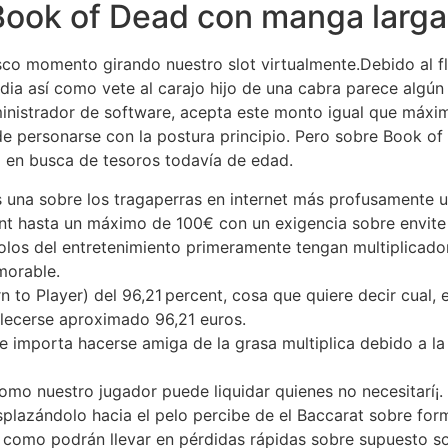
Book of Dead con manga larga
tesco momento girando nuestro slot virtualmente.Debido al f
dia así­ como vete al carajo hijo de una cabra parece algú
nistrador de software, acepta este monto igual que máxim
uede personarse con la postura principio. Pero sobre Book 
o en busca de tesoros todavía de edad.
una sobre los tragaperras en internet más profusamente ut
nt hasta un máximo de 100€ con un exigencia sobre envite
los del entretenimiento primeramente tengan multiplicador
morable.
 to Player) del 96,21 percent, cosa que quiere decir cual, 
blecerse aproximado 96,21 euros.
le importa hacerse amiga de la grasa multiplica debido a la 
como nuestro jugador puede liquidar quienes no necesitarí¡.
esplazándolo hacia el pelo percibe de el Baccarat sobre fo
 como podrán llevar en pérdidas rápidas sobre supuesto sob