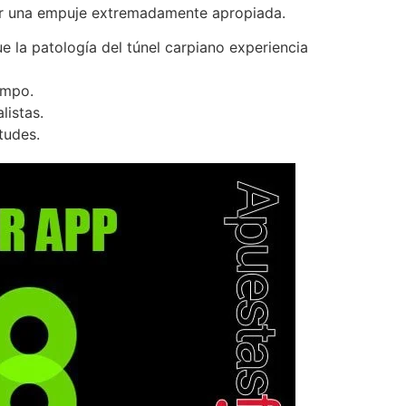
er una empuje extremadamente apropiada.
e la patologí­a del túnel carpiano experiencia
empo.
listas.
tudes.