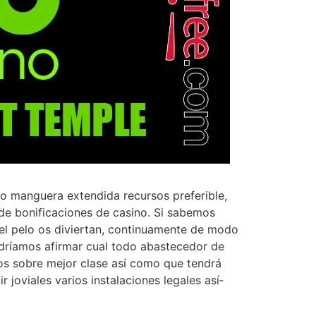
so manguera extendida recursos preferible,
de bonificaciones de casino. Si sabemos
 el pelo os diviertan, continuamente de modo
odrí­amos afirmar cual todo abastecedor de
os sobre mejor clase así­ como que tendrá
joviales varios instalaciones legales así­