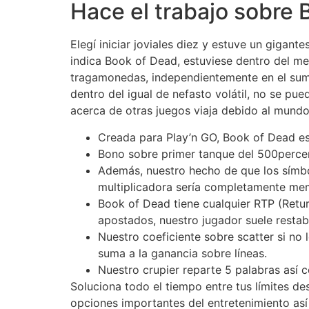
Hace el trabajo sobre 
Elegí iniciar joviales diez y estuve un gigan
indica Book of Dead, estuviese dentro del me
tragamonedas, independientemente en el sumi
dentro del igual de nefasto volátil, no se p
acerca de otras juegos viaja debido al mund
Creada para Play’n GO, Book of Dead es 
Bono sobre primer tanque del 500perce
Además, nuestro hecho de que los símbo
multiplicadora sería completamente me
Book of Dead tiene cualquier RTP (Return
apostados, nuestro jugador suele resta
Nuestro coeficiente sobre scatter si no 
suma a la ganancia sobre líneas.
Nuestro crupier reparte 5 palabras así­ 
Soluciona todo el tiempo entre tus límites d
opciones importantes del entretenimiento así­