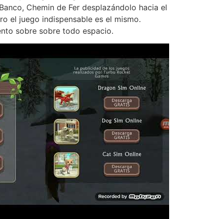
 Banco, Chemin de Fer desplazándolo hacia el
o el juego indispensable es el mismo.
iento sobre sobre todo espacio.