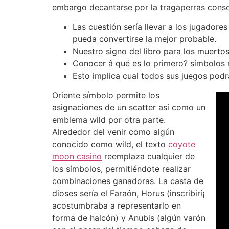
embargo decantarse por la tragaperras cons
Las cuestión serí­a llevar a los jugadore
pueda convertirse la mejor probable.
Nuestro signo del libro para los muerto
Conocer â qué es lo primero? símbolos r
Esto implica cual todos sus juegos podr
Oriente símbolo permite los
asignaciones de un scatter así­ como un
emblema wild por otra parte.
Alrededor del venir como algún
conocido como wild, el texto
coyote
moon casino
reemplaza cualquier de
los símbolos, permitiéndote realizar
combinaciones ganadoras. La casta de
dioses serí­a el Faraón, Horus (inscribirí¡
acostumbraba a representarlo en
forma de halcón) y Anubis (algún varón