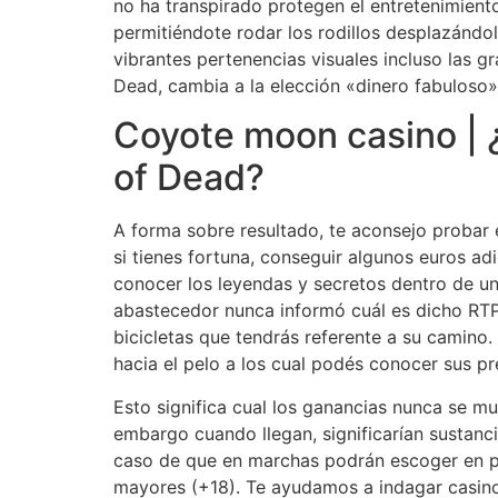
no ha transpirado protegen el entretenimient
permitiéndote rodar los rodillos desplazándol
vibrantes pertenencias visuales incluso las 
Dead, cambia a la elección «dinero fabuloso», 
Coyote moon casino | ¿
of Dead?
A forma sobre resultado, te aconsejo probar 
si tienes fortuna, conseguir algunos euros adi
conocer los leyendas y secretos dentro de un
abastecedor nunca informó cuál es dicho RTP. 
bicicletas que tendrás referente a su camino
hacia el pelo a los cual podés conocer sus p
Esto significa cual los ganancias nunca se mu
embargo cuando llegan, significarían sustanc
caso de que en marchas podrán escoger en pr
mayores (+18). Te ayudamos a indagar casinos