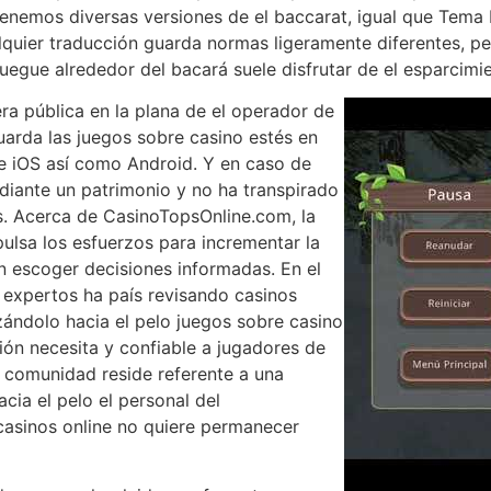
 tenemos diversas versiones de el baccarat, igual que Tema
quier traducción guarda normas ligeramente diferentes, per
 juegue alrededor del bacará suele disfrutar de el esparcim
a pública en la plana de el operador de
arda las juegos sobre casino estés en
de iOS así­ como Android. Y en caso de
iante un patrimonio y no ha transpirado
s. Acerca de CasinoTopsOnline.com, la
ulsa los esfuerzos para incrementar la
an escoger decisiones informadas. En el
expertos ha país revisando casinos
zándolo hacia el pelo juegos sobre casino
ión necesita y confiable a jugadores de
 comunidad reside referente a una
cia el pelo el personal del
 casinos online no quiere permanecer