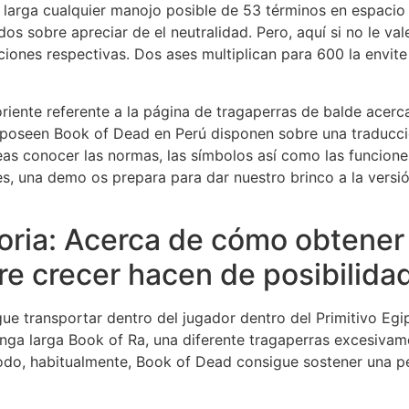
larga cualquier manojo posible de 53 términos en espacio
 sobre apreciar de el neutralidad. Pero, aquí si no le vale
aciones respectivas. Dos ases multiplican para 600 la envit
riente referente a la página de tragaperras de balde acerc
e poseen Book of Dead en Perú disponen sobre una traducci
s conocer las normas, las símbolos así­ como las funciones
s, una demo os prepara para dar nuestro brinco a la versi
oria: Acerca de cómo obtener e
re crecer hacen de posibilida
gue transportar dentro del jugador dentro del Primitivo Eg
nga larga Book of Ra, una diferente tragaperras excesivam
modo, habitualmente, Book of Dead consigue sostener una p