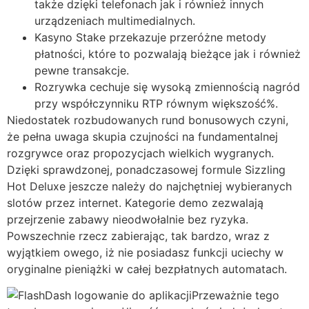
także dzięki telefonach jak i również innych
urządzeniach multimedialnych.
Kasyno Stake przekazuje przeróżne metody
płatności, które to pozwalają bieżące jak i również
pewne transakcje.
Rozrywka cechuje się wysoką zmiennością nagród
przy współczynniku RTP równym większość%.
Niedostatek rozbudowanych rund bonusowych czyni,
że pełna uwaga skupia czujności na fundamentalnej
rozgrywce oraz propozycjach wielkich wygranych.
Dzięki sprawdzonej, ponadczasowej formule Sizzling
Hot Deluxe jeszcze należy do najchętniej wybieranych
slotów przez internet. Kategorie demo zezwalają
przejrzenie zabawy nieodwołalnie bez ryzyka.
Powszechnie rzecz zabierając, tak bardzo, wraz z
wyjątkiem owego, iż nie posiadasz funkcji uciechy w
oryginalne pieniążki w całej bezpłatnych automatach.
Przeważnie tego