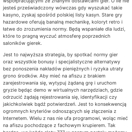
współpracującymi ze znanymi dostawcami gier. O ile nie
jesteś przeświadczony wówczas gdy wyszukać takie
kasyno, zyskaj spośród polskiej listy kasyn. Stare gry
hazardowe oferują banalną mechanikę, koloryt retro i
łatwe do zrozumienia normy. Będą wspaniałe dla ludzi,
które to pragną wyczuć atmosferę poprzednich
saloników gierek.
Jest to najwyższa strategia, by spotkać normy gier
oraz wszystkie bonusy i specjalistyczne alternatywy
bez ponoszenia nakładów pieniężnych i ryzyka utraty
grono środków. Aby mieć na afiszu z brakiem
zarejestrowania się, wytypuj żądaną grę i uruchom
gryzie będąc demo w wirtualnych narzędziach, gdzie
odrzucić żądają rejestrowania się, identyfikacji czy
jakichkolwiek bądź potwierdzeń. Jest to konsekwencją
ogromnych kryteriów odnoszących się złączenia z
Internetem. Wielu z nas nie ufa programowi, woląc mieć
na afiszu pochodzące z fachowym krupierem. Tak