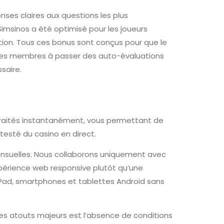
ses claires aux questions les plus
 Simsinos a été optimisé pour les joueurs
ation. Tous ces bonus sont conçus pour que le
e les membres à passer des auto-évaluations
ire​​.
t traités instantanément, vous permettant de
testé du casino en direct.
ensuelles. Nous collaborons uniquement avec
expérience web responsive plutôt qu’une
iPad, smartphones et tablettes Android sans
 ses atouts majeurs est l’absence de conditions