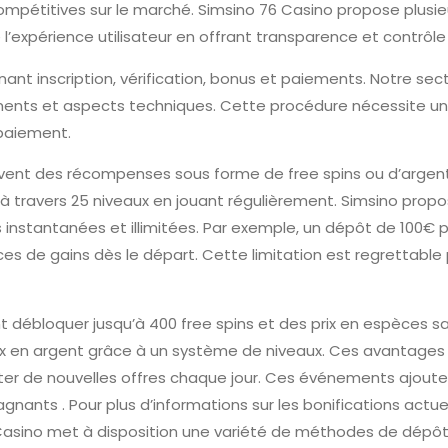
ompétitives sur le marché. Simsino 76 Casino propose plusieur
’expérience utilisateur en offrant transparence et contrôle p
ant inscription, vérification, bonus et paiements. Notre sec
ents et aspects techniques. Cette procédure nécessite une p
 paiement.
oivent des récompenses sous forme de free spins ou d’arge
r à travers 25 niveaux en jouant régulièrement. Simsino pro
 instantanées et illimitées. Par exemple, un dépôt de 100
 de gains dès le départ. Cette limitation est regrettable p
t débloquer jusqu’à 400 free spins et des prix en espèces sa
x en argent grâce à un système de niveaux. Ces avantages s
iter de nouvelles offres chaque jour​. Ces événements ajout
ants​ ​. Pour plus d’informations sur les bonifications actuel
s Casino met à disposition une variété de méthodes de dépôt