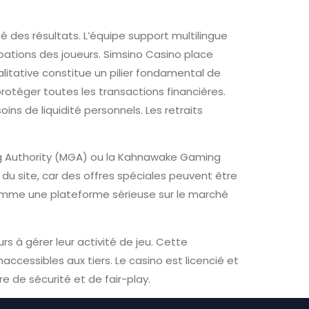
é des résultats. L’équipe support multilingue
ations des joueurs. Simsino Casino place
alitative constitue un pilier fondamental de
protéger toutes les transactions financières.
ns de liquidité personnels. Les retraits
ing Authority (MGA) ou la Kahnawake Gaming
du site, car des offres spéciales peuvent être
comme une plateforme sérieuse sur le marché
s à gérer leur activité de jeu. Cette
accessibles aux tiers. Le casino est licencié et
 de sécurité et de fair-play.