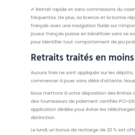
✔ Retrait rapide et sans commissions du casin
fréquentes. De plus, sa licence et la bonne rép
français avec une navigation fluide sur n’impo
joueur français puisse en bénéficier sans se 
pour identifier tout comportement de jeu probl
Retraits traités en moin
Aucuns frais ne sont appliqués sur les dépôts
commencer à jouer sans délai d’attente. Nous 
Nous mettons à votre disposition des limite
des fournisseurs de paiement certifiés PCI-DSS
application dédiée pour éviter les télécharg
distinction.
Le lundi, un bonus de recharge de 20 % est off