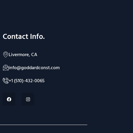
Contact Info.
Livermore, CA
info@goddardconst.com
+1 (510)-432-0065