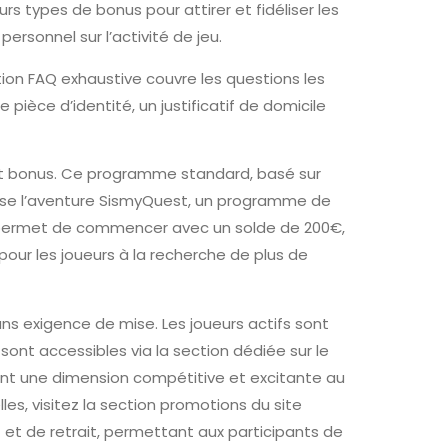
s types de bonus pour attirer et fidéliser les
ersonnel sur l’activité de jeu.
tion FAQ exhaustive couvre les questions les
ièce d’identité, un justificatif de domicile
nt bonus. Ce programme standard, basé sur
pose l’aventure SismyQuest, un programme de
€ permet de commencer avec un solde de 200€,
our les joueurs à la recherche de plus de
ns exigence de mise. Les joueurs actifs sont
ont accessibles via la section dédiée sur le
ent une dimension compétitive et excitante au
les, visitez la section promotions du site
 et de retrait, permettant aux participants de