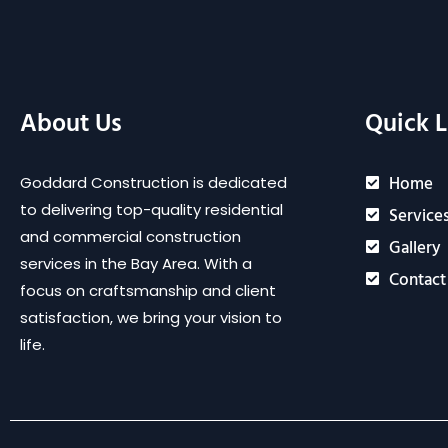
About Us
Quick L
Home
Goddard Construction is dedicated
to delivering top-quality residential
Service
and commercial construction
Gallery
services in the Bay Area. With a
Contact
focus on craftsmanship and client
satisfaction, we bring your vision to
life.