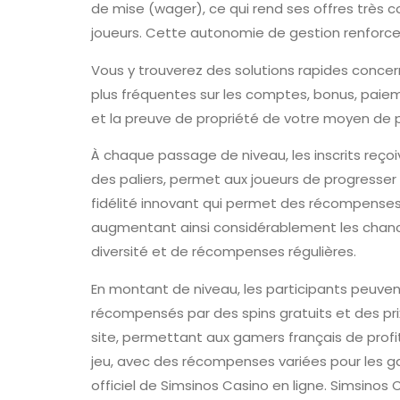
de mise (wager), ce qui rend ses offres très c
joueurs. Cette autonomie de gestion renforce l
Vous y trouverez des solutions rapides concern
plus fréquentes sur les comptes, bonus, paiem
et la preuve de propriété de votre moyen de
À chaque passage de niveau, les inscrits reç
des paliers, permet aux joueurs de progresse
fidélité innovant qui permet des récompenses
augmentant ainsi considérablement les chances
diversité et de récompenses régulières.
En montant de niveau, les participants peuven
récompensés par des spins gratuits et des pri
site, permettant aux gamers français de prof
jeu, avec des récompenses variées pour les gagn
officiel de Simsinos Casino en ligne. Simsino