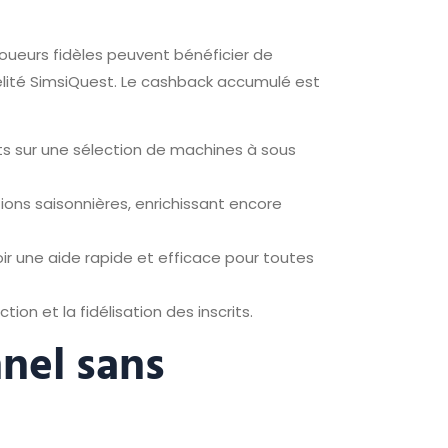
ueurs fidèles peuvent bénéficier de
ité SimsiQuest​. Le cashback accumulé est
ts sur une sélection de machines à sous
ons saisonnières, enrichissant encore
oir une aide rapide et efficace pour toutes
on et la fidélisation des inscrits.
nel sans