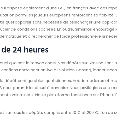
o Il dispose également d’une FAQ en français avec des répon
utation parmi les joueurs européens renforcent sa fiabilité.
rte quel appareil, sans nécessité de télécharger une applic
soucier de conditions cachées. En outre, Simsinos encourag
ématique et à rechercher de l’aide professionnelle si nécessa
s de 24 heures
, quel que soit le moyen choisi. Vos dépôts sur Simsino son
confions notre section live à Evolution Gaming, leader incon
s de dépôt configurables quotidiennes, hebdomadaires et m
 pour garantir la sécurité bancaire. Nous privilégions une 
ements volumineux. Notre plateforme fonctionne sur iPhone, 
ert sur tous les dépôts compris entre 10 € et 200 €. L’un de