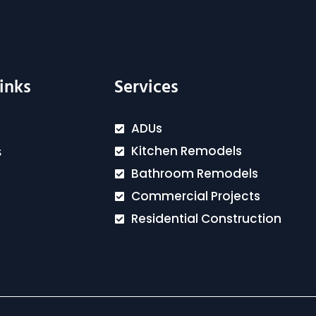
inks
Services
ADUs
s
Kitchen Remodels
Bathroom Remodels
Commercial Projects
Residential Construction