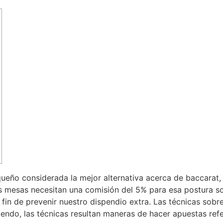
ueño considerada la mejor alternativa acerca de baccarat
os mesas necesitan una comisión del 5% para esa postura 
 fin de prevenir nuestro dispendio extra. Las técnicas sob
iendo, las técnicas resultan maneras de hacer apuestas r