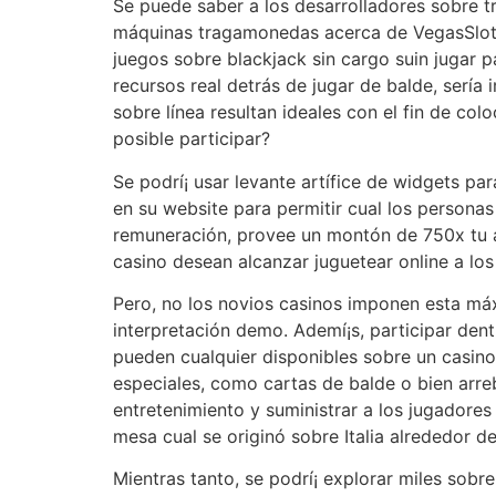
Se puede saber a los desarrolladores sobre t
máquinas tragamonedas acerca de VegasSlotsO
juegos sobre blackjack sin cargo suin jugar p
recursos real detrás de jugar de balde, serí­a
sobre línea resultan ideales con el fin de co
posible participar?
Se podrí¡ usar levante artífice de widgets pa
en su website para permitir cual los personas
remuneración, provee un montón de 750x tu a
casino desean alcanzar juguetear online a lo
Pero, no los novios casinos imponen esta máx
interpretación demo. Ademí¡s, participar den
pueden cualquier disponibles sobre un casino
especiales, como cartas de balde o bien arre
entretenimiento y suministrar a los jugadore
mesa cual se originó sobre Italia alrededor del
Mientras tanto, se podrí¡ explorar miles sob