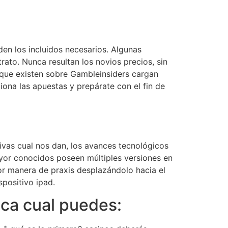
den los incluidos necesarios. Algunas
rato. Nunca resultan los novios precios, sin
os que existen sobre Gambleinsiders cargan
iona las apuestas y prepárate con el fin de
ivas cual nos dan, los avances tecnológicos
ayor conocidos poseen múltiples versiones en
or manera de praxis desplazándolo hacia el
positivo ipad.
ica cual puedes: