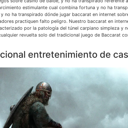
egos sobre casino de balde, y no ha transpirado referente 
sparcimiento estimulante cual combina fortuna y no ha transp
 y no ha transpirado dónde jugar baccarat en internet sobr
ores practiquen falto peligro. Nuestro baccarat en interne
cterizado por la patologí­a del túnel carpiano simpleza y n
 cualquier revuelta solo del tradicional juego de Baccarat
icional entretenimiento de ca