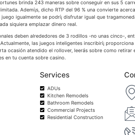
Fortunes brinda 243 maneras sobre conseguir en sus 5 carret
limitada. Ademí¡s, dicho RTP del 96 % una convierte acerc
 juego igualmente se podrí¡ disfrutar igual que tragamonedas
ada siquiera emplazar dinero real.
les deben alrededores de 3 rodillos -no unas cinco-, entr
ctualmente, las juegos inteligentes inscribirí¡ proporcion
erta ocasión atendido el rollover, leerás sobre como retira
s en tu cuenta sobre casino.
Services
Con
ADUs
Kitchen Remodels
Bathroom Remodels
Commercial Projects
Residential Construction