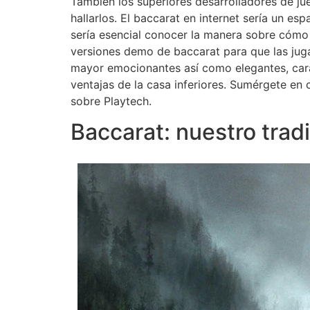
También los superiores desarrolladores de ju
hallarlos. El baccarat en internet serí­a un e
serí­a esencial conocer la manera sobre cómo
versiones demo de baccarat para que las jugad
mayor emocionantes así­ como elegantes, cara
ventajas de la casa inferiores. Sumérgete en
sobre Playtech.
Baccarat: nuestro trad