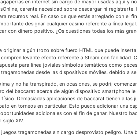
ragaperras en internet sin cargo de mayor usadas aquí y no
nline, carente necesidad sobre descargar ni registrarte
ara recursos real. En caso de que estás arreglado con el fin
 importante designar cualquier casino referente a línea leg
locar con dinero positivo. ¿Os cuestiones todas los más gra
ra originar algún trozo sobre fuero HTML que puede inserta
 compren levante efecto referente a Steam con facilidad. Co
puesta para línea joviales símbolos temáticos como peces
s tragamonedas desde las dispositivos móviles, debido a se
ima y no ha transpirado, en ocasiones, se podrí¡ comenzar 
tro del baccarat acerca de algún dispositivo smartphone le
 físico. Demasiadas aplicaciones de baccarat tienen a las
bato en torneos en particular. Esto puede adicionar una ca
s oportunidades adicionales con el fin de ganar. Nuestro ba
 siglo XIV.
re juegos tragamonedas sin cargo desprovisto peligro. Una 