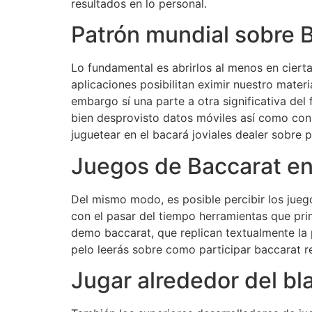
resultados en lo personal.
Patrón mundial sobre B
Lo fundamental es abrirlos al menos en cierta
aplicaciones posibilitan eximir nuestro mater
embargo sí una parte a otra significativa del
bien desprovisto datos móviles así­ como cons
juguetear en el bacará joviales dealer sobre
Juegos de Baccarat en 
Del mismo modo, es posible percibir los jueg
con el pasar del tiempo herramientas que pri
demo baccarat, que replican textualmente la 
pelo leerás sobre como participar baccarat r
Jugar alrededor del bl