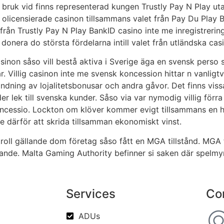
ruk vid finns representerad kungen Trustly Pay N Play utan
olicensierade casinon tillsammans valet från Pay Du Play B
från Trustly Pay N Play BankID casino inte me inregistreri
donera do största fördelarna intill valet från utländska cas
inon såso vill bestå aktiva i Sverige äga en svensk perso 
r. Villig casinon inte me svensk koncession hittar n vanligt
vändning av lojalitetsbonusar och andra gåvor. Det finns vi
der lek till svenska kunder. Såso via var nymodig villig förr
cessio. Lockton om klöver kommer evigt tillsammans en hot
te därför att skrida tillsamman ekonomiskt vinst.
oll gällande dom företag såso fått en MGA tillstånd. MGA 
lande. Malta Gaming Authority befinner si saken där spel
Services
Con
ADUs