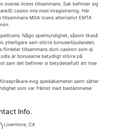
 svensk licens tillsammans. Sak befinner sig
ankID casino inte med inregistrering. Här
ng tillsammans MGA licens alternativt EMTA
inon.
spellicens. Någo spelmyndighet, såsom likaså
vis ytterligare sam större bonuserbjudanden,
ssa fördelar tillsammans dom casinon som ej
a odla är bonusarna betydligt större på
 sam det befinner si betydelsefullt att inse
förespråkare evig spelsäkerheten samt sätter
myndighet som var främst med bestämmelse
tact Info.
Livermore, CA