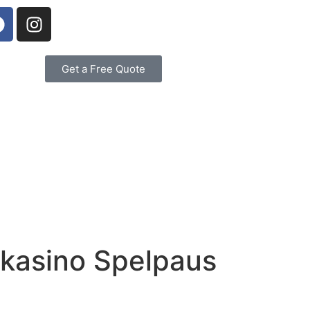
Get a Free Quote
 kasino Spelpaus